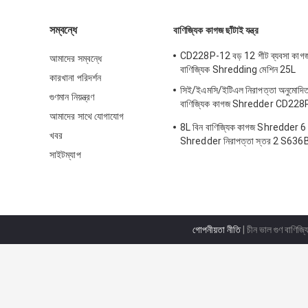
সম্বন্ধে
বাণিজ্যিক কাগজ ছাঁটাই যন্ত্র
CD228P-12 বড় 12 শীট ব্যবসা কা
আমাদের সম্বন্ধে
বাণিজ্যিক Shredding মেশিন 25L
কারখানা পরিদর্শন
সিই/ইএমসি/ইটিএল নিরাপত্তা অনুমোদিত
গুণমান নিয়ন্ত্রণ
বাণিজ্যিক কাগজ Shredder CD228
আমাদের সাথে যোগাযোগ
সঙ্গে
8L বিন বাণিজ্যিক কাগজ Shredder 6 শী
খবর
Shredder নিরাপত্তা স্তর 2 S636
সাইটম্যাপ
গোপনীয়তা নীতি
| চীন ভাল গুণ বাণিজ্য