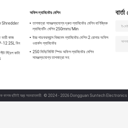
বার্তা
অফিস ল্যামিনেটর মেশিন
গজ Shredder
তাপমাত্রা সামঞ্জস্যযোগ্য দ্রুত ল্যামিনেটর মেশিন বাণিজ্যিক
ল্যামিনেটিং মেশিন 250mm/Min
 ভারী কাজ
উচ্চ পারফরম্যান্স বিজনেস ল্যামিনেটর মেশিন 2 রোলার অফিস
P-12 25L বিন
ওয়ার্কস ল্যামিনেটর
250 মিমি/মিনিট স্পিড অফিস ল্যামিনেটর মেশিন
ট স্ট্রিপ কাটা
সামঞ্জস্যযোগ্য তাপমাত্রা সহ
B
িক কাগজ ছাঁটাই যন্ত্র সরবরাহকারী.
© 2024 - 2026 Dongguan Suntech Electronics Co