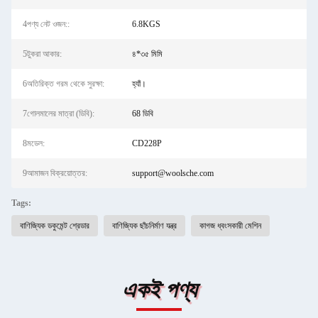
4পণ্য নেট ওজন::
6.8KGS
5টুকরা আকার:
৪*৩৫ মিমি
6অতিরিক্ত গরম থেকে সুরক্ষা:
হ্যাঁ।
7গোলমালের মাত্রা (ডিবি):
68 ডিবি
8মডেল:
CD228P
9আমাজন বিক্রয়োত্তর:
support@woolsche.com
Tags:
বাণিজ্যিক ডকুমেন্ট শ্রেডার
বাণিজ্যিক ছাঁচনির্মাণ যন্ত্র
কাগজ ধ্বংসকারী মেশিন
একই পণ্য