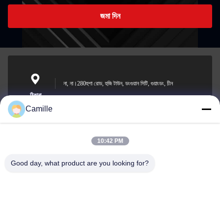
জমা দিন
না, না।280হুশা রোড, হুজি টাউন, ডংগুয়ান সিটি, গুয়াংডং, চীন
ঠিকানা
Camille
10:42 PM
sunny.xu@woolsche.com
ই-মেইল
Good day, what product are you looking for?
0086-769-85987280