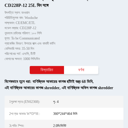
CD228P-12 25L বিন সঙ্গে
উৎপত্তি স্থল: ডংগুয়ান
পরিচিতিমুলক নাম: Woolsche
সাক্ষ্যদান: CE/EMC/ETL
মডেল নম্বার: CD228P-12
ন্যূনতম চাহিদার পরিমাণ: ১০০ পিসি
মূল্য: To be Communicated
প্যাকেজিং বিবরণ: উপহার বাক্স এবং বাদামী কার্টন
ডেলিভারি সময়: 35-50 দিন
পরিশোধের শর্ত: এল/সি, টি/টি
যোগানের ক্ষমতা: 1000 পিসি/দিন
বিস্তারিত
বর্ণনা
বিশেষভাবে তুলে ধরা:
বাণিজ্যিক আকারের কাগজ ছাঁটাই যন্ত্র 68 ডিবি
,
এই বাণিজ্যিক আকারের কাগজ shredder
,
এই বাণিজ্যিক অফিস কাগজ shredder
1সুরক্ষা স্তর (EN62368):
পৃ- 4
2পণ্যের আকার W*D*H::
360*244*464 মিমি
3শেডিং স্পিড:
2.0মি/মিনিট