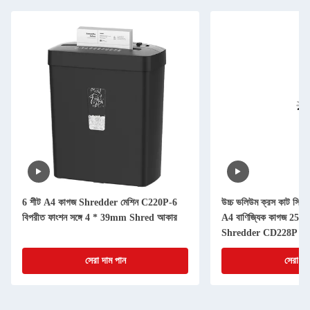
6 শীট A4 কাগজ Shredder মেশিন C220P-6
উচ্চ ভলিউম ক্রস কাট সিডি 
বিপরীত ফাংশন সঙ্গে 4 * 39mm Shred আকার
A4 বাণিজ্যিক কাগজ 25L বিন
Shredder CD228P
সেরা দাম পান
সেরা দা