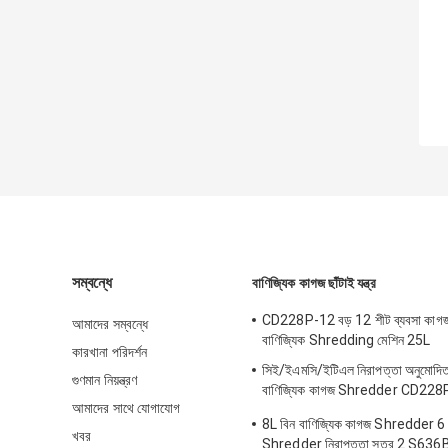
সম্বন্ধে
বাণিজ্যিক কাগজ ছাঁটাই যন্ত্র
CD228P-12 বড় 12 শীট ব্যবসা কা
আমাদের সম্বন্ধে
বাণিজ্যিক Shredding মেশিন 25L
কারখানা পরিদর্শন
সিই/ইএমসি/ইটিএল নিরাপত্তা অনুমোদিত
গুণমান নিয়ন্ত্রণ
বাণিজ্যিক কাগজ Shredder CD228
আমাদের সাথে যোগাযোগ
সঙ্গে
8L বিন বাণিজ্যিক কাগজ Shredder 6 শী
খবর
Shredder নিরাপত্তা স্তর 2 S636