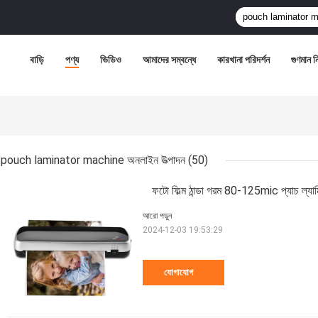
বাড়ি
পণ্য
ভিডিও
আমাদের সম্বন্ধে
কারখানা পরিদর্শন
গুণমান নিয
pouch laminator machine অনলাইন উত্পাদন
(50)
ফটো ফিল্ম ঠান্ডা গরম 80-125mic প্যাচ ল্যা
আরো পড়ুন
2024-12-03 19:53:29
যোগাযোগ