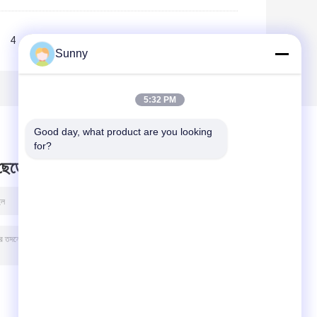
4
5
>>
>|
Sunny
5:32 PM
Good day, what product are you looking 
for?
 ছেড়ে