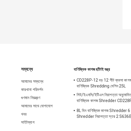
সম্বন্ধে
বাণিজ্যিক কাগজ ছাঁটাই যন্ত্র
CD228P-12 বড় 12 শীট ব্যবসা কা
আমাদের সম্বন্ধে
বাণিজ্যিক Shredding মেশিন 25L
কারখানা পরিদর্শন
সিই/ইএমসি/ইটিএল নিরাপত্তা অনুমোদিত
গুণমান নিয়ন্ত্রণ
বাণিজ্যিক কাগজ Shredder CD228
আমাদের সাথে যোগাযোগ
সঙ্গে
8L বিন বাণিজ্যিক কাগজ Shredder 6 শী
খবর
Shredder নিরাপত্তা স্তর 2 S636
সাইটম্যাপ