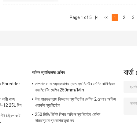
Page 1 of 5
|<
<<
1
2
3
বার্তা
অফিস ল্যামিনেটর মেশিন
গজ Shredder
তাপমাত্রা সামঞ্জস্যযোগ্য দ্রুত ল্যামিনেটর মেশিন বাণিজ্যিক
ল্যামিনেটিং মেশিন 250mm/Min
 ভারী কাজ
উচ্চ পারফরম্যান্স বিজনেস ল্যামিনেটর মেশিন 2 রোলার অফিস
P-12 25L বিন
ওয়ার্কস ল্যামিনেটর
250 মিমি/মিনিট স্পিড অফিস ল্যামিনেটর মেশিন
ট স্ট্রিপ কাটা
সামঞ্জস্যযোগ্য তাপমাত্রা সহ
B