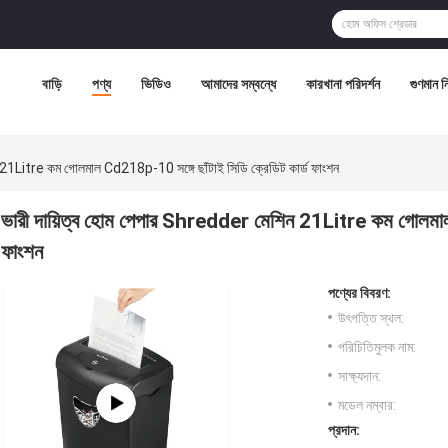
বাড়ি
পণ্য
ভিডিও
আমাদের সম্বন্ধে
কারখানা পরিদর্শন
গুণমান নিয
 21Litre কম গোলমাল Cd218p-10 সঙ্গে ছাঁটাই সিডি ক্রেডিট কার্ড ফাংশন
ভারী দায়িত্ব হোম পেপার Shredder মেশিন 21Litre কম গোলমাল 
ফাংশন
পণ্যের বিবরণ:
উৎপত্তি স্থল:
পরিচিতিমুলক নাম:
সাক্ষ্যদান:
মডেল নম্বার:
প্রদান: