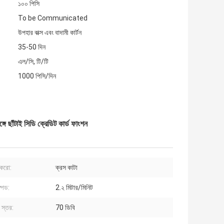
১০০ পিসি
To be Communicated
উপহার বাক্স এবং বাদামী কার্টন
35-50 দিন
এল/সি, টি/টি
1000 পিসি/দিন
াঁটাই সিডি ক্রেডিট কার্ড ফাংশন
ুকরো:
ক্রস কাটা
্পিড:
2.২ মিটার/মিনিট
 স্তর:
70 ডিবি