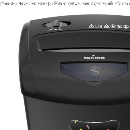
[নির্ভরযোগ্য গ্রাহক সেবা সহায়তা]২১ লিটার বাস্কেট এবং স্বচ্ছ উইন্ডো সহ ভারী দায়িত্বে