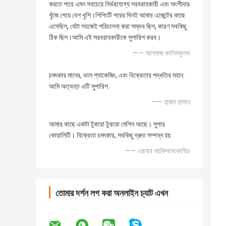
করতে পারে এমন সবচেয়ে নির্ভরযোগ্য সরবরাহকারী এবং অংশীদার
খুঁজে পেয়ে বেশ খুশি।শিপিংটি পরের দিনই আমার এজেন্টের কাছে
এসেছিল, যেটা সহজেই পরিচালনা করা সম্ভব ছিল, কারণ সবকিছু
ঠিক ছিল।আমি এই সরবরাহকারীকে সুপারিশ করব।
—— আলমাজ কাসিমকুলভ
চমৎকার মানের, ভাল প্যাকেজিং, এবং বিক্রেতার পদ্ধতির মহান.
আমি অত্যন্ত এটি সুপারিশ.
—— হামাদ হাসান
আমার কাছে একটা টুকরো টুকরো মেশিন আছে। সুপার
কোয়ালিটি। বিক্রেতা চমৎকার, সবকিছু দ্রুত সম্পন্ন হয়
—— এরনার আকিলবেকোভিচ
তোমার দর্শন লগ করা অনলাইন চ্যাট এখন