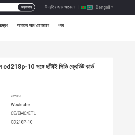
উদ্ধৃতির জন্য আবেদন
|
Bengali
অনুসন্ধান
়ন্ত্রণ
আমাদের সাথে যোগাযোগ
খবর
cd218p-10 সঙ্গে ছাঁটাই সিডি ক্রেডিট কার্ড
ডংগুয়ান
Woolsche
CE/EMC/ETL
CD218P-10