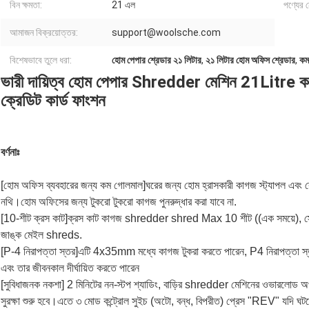
বিন ক্ষমতা:
21 এল
পণ্যের 
আমাজন বিক্রয়োত্তর:
support@woolsche.com
বিশেষভাবে তুলে ধরা:
হোম পেপার শ্রেডার ২১ লিটার
,
২১ লিটার হোম অফিস শ্রেডার
,
কম
ভারী দায়িত্ব হোম পেপার Shredder মেশিন 21Litre ক
ক্রেডিট কার্ড ফাংশন
বর্ণনাঃ
[হোম অফিস ব্যবহারের জন্য কম গোলমাল]ঘরের জন্য হোম হ্রাসকারী কাগজ স্ট্যাপল এবং ক্রেডি
নথি।হোম অফিসের জন্য টুকরো টুকরো কাগজ পুনরুদ্ধার করা যাবে না.
[10-শীট ক্রস কাট]ক্রস কাট কাগজ shredder shred Max 10 শীট ((এক সময়ে), স্টেপ
জাঙ্ক মেইল shreds.
[P-4 নিরাপত্তা স্তর]এটি 4x35mm মধ্যে কাগজ টুকরা করতে পারেন, P4 নিরাপত্তা স্ত
এবং তার জীবনকাল দীর্ঘায়িত করতে পারেন
[সুবিধাজনক নকশা] 2 মিনিটের নন-স্টপ শ্যাডিং, বাড়ির shredder মেশিনের ওভারলোড অপ
সুরক্ষা শুরু হবে।এতে ৩ মোড কন্ট্রোল সুইচ (অটো, বন্ধ, বিপরীত) প্রেস "REV" যদি ঘটত