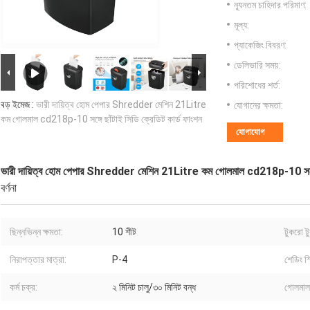
ন্যূনতম চাহিদার পরিমাণ:
মূল্য:
প্যাকেজিং বিবরণ:
ডেলিভারি সময়:
পরিশোধের শর্ত:
বড় ইমেজ :
ভারী দায়িত্ব হোম পেপার Shredder মেশিন 21Litre
যোগানের ক্ষমতা:
কম গোলমাল cd218p-10 সঙ্গে ছাঁটাই সিডি ক্রেডিট কার্ড ফাংশন
যোগাযোগ
ভারী দায়িত্ব হোম পেপার Shredder মেশিন 21Litre কম গোলমাল cd218p-10 সঙ্গে ছ
বর্ণনা
ছিন্নভিন্ন ক্ষমতা:
10 শীট
টুকরো ট
নিরাপত্তার মাত্রা:
P-4
শেডিং স
কর্ম চক্র:
২ মিনিট চালু/৩০ মিনিট বন্ধ
গোলমাল