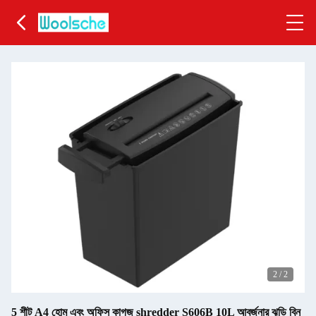
2
/
2
5 শীট A4 হোম এবং অফিস কাগজ shredder S606B 10L আবর্জনার ঝুড়ি বিন