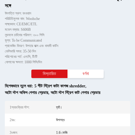
সঙ্গে
উৎপত্তি স্থল: ডংগুয়ান
পরিচিতিমুলক নাম: Woolsche
সাক্ষ্যদান: CE/EMC/ETL
মডেল নম্বার: S606B
ন্যূনতম চাহিদার পরিমাণ: ৩০০ পিসি
মূল্য: To be Communicated
প্যাকেজিং বিবরণ: উপহার বাক্স এবং বাদামী কার্টন
ডেলিভারি সময়: 35-50 দিন
পরিশোধের শর্ত: এল/সি, টি/টি
যোগানের ক্ষমতা: 1000 পিসি/দিন
বিস্তারিত
বর্ণনা
বিশেষভাবে তুলে ধরা:
5 শীট স্ট্রিপ কাটা কাগজ shredder
,
অটো স্টপ অফিস পেপার শ্রেডার
,
অটো স্টপ স্ট্রিপ কাট পেপার শ্রেডার
1স্বয়ংক্রিয় স্টপ:
হ্যাঁ।
2রঙ:
উপলব্ধ
3ওজন:
1.6 কেজি