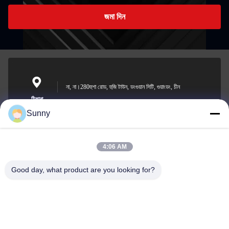
জমা দিন
না, না।280হুশা রোড, হুজি টাউন, ডংগুয়ান সিটি, গুয়াংডং, চীন
ঠিকানা
Sunny
4:06 AM
sunny.xu@woolsche.com
ই-মেইল
Good day, what product are you looking for?
0086-769-85987280