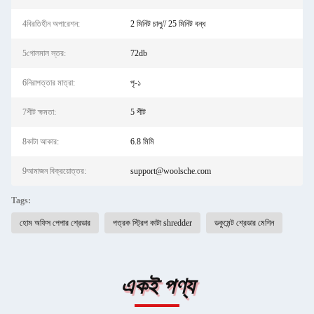
4বিরতিহীন অপারেশন:
2 মিনিট চালু// 25 মিনিট বন্ধ
5গোলমাল স্তর:
72db
6নিরাপত্তার মাত্রা:
পৃ-১
7শীট ক্ষমতা:
5 শীট
8কাটা আকার:
6.8 মিমি
9আমাজন বিক্রয়োত্তর:
support@woolsche.com
Tags:
হোম অফিস পেপার শ্রেডার
পত্রক স্ট্রিপ কাটা shredder
ডকুমেন্ট শ্রেডার মেশিন
একই পণ্য