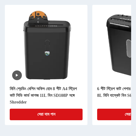
মিনি শ্রেডিং মেশিন অফিস হোম 8 শীট A4 স্ট্রিপ
6 শীট স্ট্রিপ কাট পেপার S
কাট সিডি কার্ড কাগজ 11L বিন SD108P সঙ্গে
8L মিনি বাস্কেট বিন S63
Shredder
সেরা দাম পান
সেরা দা