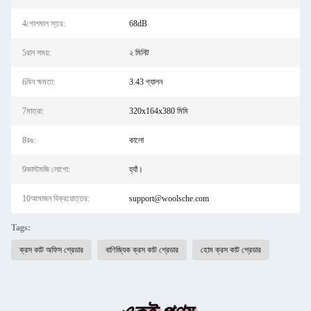
4গোলমাল স্তর:
68dB
5রান সময়:
২ মিনিট
6বিন ক্ষমতা:
3.43 গ্যালন
7মাত্রা:
320x164x380 মিমি
8রঙ:
কালো
9কাস্টমজি লোগো:
হ্যাঁ।
10আমাজন বিক্রয়োত্তর:
support@woolsche.com
Tags:
ক্রস কাট অফিস শ্রেডার
বাণিজ্যিক ক্রস কাট শ্রেডার
হোম ক্রস কাট শ্রেডার