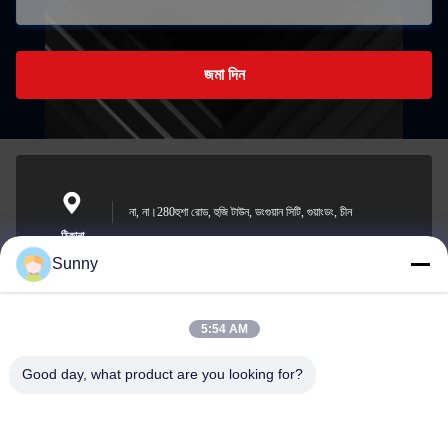
জমা দিন
না, না।280হুশা রোড, হুজি টাউন, ডংগুয়ান সিটি, গুয়াংডং, চীন
ঠিকানা
Sunny
5:54 AM
sunny.xu@woolsche.com
ই-মেইল
Good day, what product are you looking for?