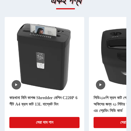
একই পণ্য
কারখানা মিনি কাগজ Shredder মেশিন C220P 6
সিডি২১৮পি ক্রস কাট পেপার
শীট A4 ক্রস কাট 13L বাস্কেট বিন
অফিসের জন্য ২১ লিটার বাস
এ৪ শ্রেডিং সিডি কার্ড
সেরা দাম পান
সেরা দা