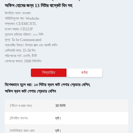
অফিস হোমের জন্য 13 লিটার বাস্কেট বিন সহ
উৎপত্তি স্থল: ডংগুয়ান
পরিচিতিমুলক নাম: Woolsche
সাক্ষ্যদান: CE/EMC/ETL
মডেল নম্বার: CD222P
ন্যূনতম চাহিদার পরিমাণ: ১০০ পিসি
মূল্য: To be Communicated
প্যাকেজিং বিবরণ: উপহার বাক্স এবং বাদামী কার্টন
ডেলিভারি সময়: 35-50 দিন
পরিশোধের শর্ত: এল/সি, টি/টি
যোগানের ক্ষমতা: 1000 পিসি/দিন
বিস্তারিত
বর্ণনা
বিশেষভাবে তুলে ধরা:
১৩ লিটার ক্রস কাট পেপার শ্রেডার মেশিন
,
অফিস ক্রস কাট পেপার শ্রেডার মেশিন
1শীতল হওয়ার সময়:
30 মিনিট
2বিপরীত ফাংশন:
হ্যাঁ।
3অতিরিক্ত ধারন রোধ:
হ্যাঁ।