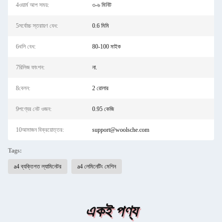
4ওয়ার্ম আপ সময়:
৩-৬ মিনিট
5সর্বোচ্চ স্তরায়ণ বেধ:
0.6 মিমি
6থলি বেধ:
80-100 মাইক
7রিলিজ ফাংশন:
না.
8বেলন:
2 রোলার
9পণ্যের নেট ওজন:
0.95 কেজি
10আমাজন বিক্রয়োত্তর:
support@woolsche.com
Tags:
a4 ব্যক্তিগত ল্যামিনেটর
a4 লেমিনেটিং মেশিন
একই পণ্য