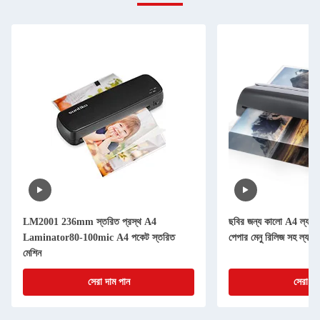
LM2001 236mm স্তরিত প্রস্থ A4
ছবির জন্য কালো A4 ল্যাম
Laminator80-100mic A4 পকেট স্তরিত
পেপার মেনু রিলিজ সহ ল্যামি
মেশিন
সেরা দাম পান
সেরা দা