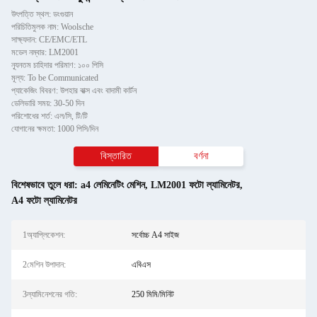
উৎপত্তি স্থল: ডংগুয়ান
পরিচিতিমুলক নাম: Woolsche
সাক্ষ্যদান: CE/EMC/ETL
মডেল নম্বার: LM2001
ন্যূনতম চাহিদার পরিমাণ: ১০০ পিসি
মূল্য: To be Communicated
প্যাকেজিং বিবরণ: উপহার বাক্স এবং বাদামী কার্টন
ডেলিভারি সময়: 30-50 দিন
পরিশোধের শর্ত: এল/সি, টি/টি
যোগানের ক্ষমতা: 1000 পিসি/দিন
বিস্তারিত
বর্ণনা
বিশেষভাবে তুলে ধরা:
a4 লেমিনেটিং মেশিন
,
LM2001 ফটো ল্যামিনেটর
,
A4 ফটো ল্যামিনেটর
1অ্যাপ্লিকেশন:
সর্বোচ্চ A4 সাইজ
2মেশিন উপাদান:
এবিএস
3ল্যামিনেশনের গতি:
250 মিমি/মিনিট