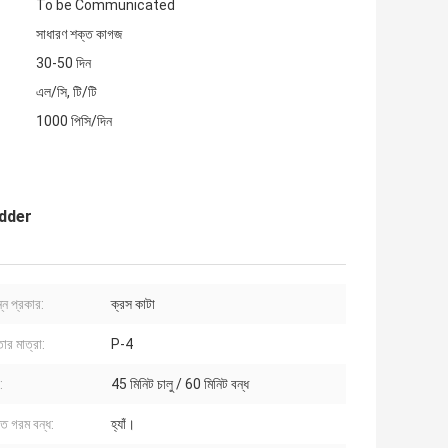
To be Communicated
সাধারণ শক্ত কাগজ
30-50 দিন
এল/সি, টি/টি
1000 পিসি/দিন
edder
্ন প্রকার:
ক্রস কাটা
ার মাত্রা:
P-4
:
45 মিনিট চালু / 60 মিনিট বন্ধ
ত গরম বন্ধ:
হ্যাঁ।