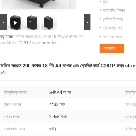
মূল্য:
প্যাকেজিং বিবরণ:
ডেলিভারি সময়:
পরিশোধের শর্ত:
বড় ইমেজ :
অফিস সরঞ্জাম 20L কাগজ 18 শীট A4 কাগজ এবং
যোগানের ক্ষমতা:
ক্রেডিট কার্ড C281P জন্য shredder
যোগাযোগ
অফিস সরঞ্জাম 20L কাগজ 18 শীট A4 কাগজ এবং ক্রেডিট কার্ড C281P জন্য shr
বর্ণনা
ছিন্নভিন্ন ক্ষমতা:
১৮টি A4 কাগজ
ছিন্নভিন
টুকরা আকার:
4*33 মিমি
নিরাপত্ত
শেডিং স্পিড:
2.0মি/মিনিট
কর্ম চক্র
ওভারলোড বন্ধ:
হ্যাঁ।
অতিরিক্