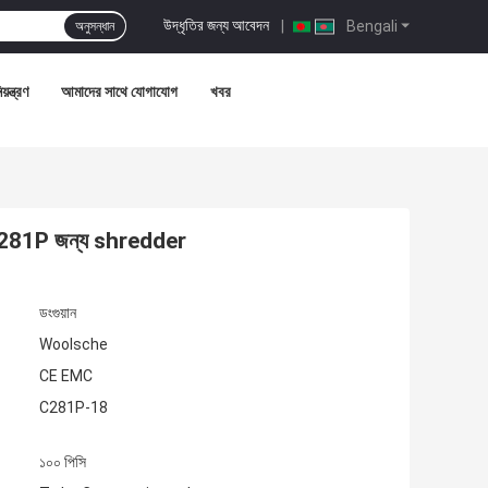
উদ্ধৃতির জন্য আবেদন
|
Bengali
অনুসন্ধান
়ন্ত্রণ
আমাদের সাথে যোগাযোগ
খবর
ড C281P জন্য shredder
ডংগুয়ান
Woolsche
CE EMC
C281P-18
১০০ পিসি