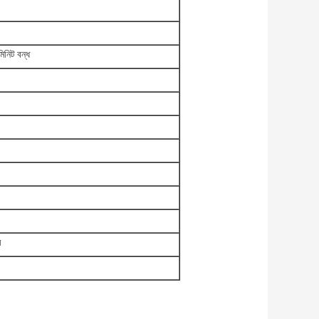
িনিট বন্ধ
ি