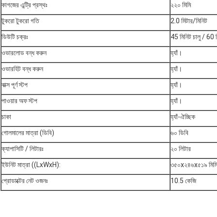
কাগজের এন্ট্রি প্রস্থঃ
২২০ মিমি
টুকরো টুকরো গতি
2.0 মিটার/মিনিট
ডিউটি চক্রঃ
45 মিনিট চালু / 60 ম
ওভারলোড বন্ধ করুন
হ্যাঁ।
ওভারহিট বন্ধ করুন
হ্যাঁ।
বাক্স পূর্ণ স্টপ
হ্যাঁ।
পাওয়ার অফ স্টপ
হ্যাঁ।
চাকা
হ্যাঁ-ঐচ্ছিক
গোলমালের মাত্রা (ডিবি)
৬০ ডিবি
ক্যাপাসিটি / লিটারঃ
২০ লিটার
ইউনিট মাত্রা ((LxWxH):
৩৫০x২৪৬x৫১৯ মিম
প্রোডাক্টের নেট ওজনঃ
10.5 কেজি