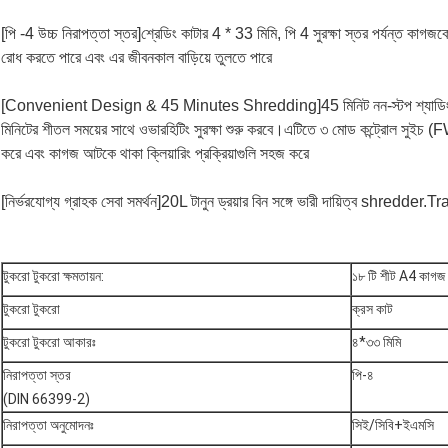
[পি -4 উচ্চ নিরাপত্তা স্তর]শ্রেডিং কাটার 4 * 33 মিমি, পি 4 সুরক্ষা স্তর পর্যন্ত ক
রোধ করতে পারে এবং এর জীবনকাল বাড়িয়ে তুলতে পারে
[Convenient Design & 45 Minutes Shredding]45 মিনিট নন-স্টপ শ্যাডিং,হোম
মিনিটের শীতল সময়ের সাথে ওভারহিটিং সুরক্ষা শুরু করবে।এটিতে ৩ মোড কন্ট্রোল সুইচ (F
করে এবং কাগজ আটকে থাকা ক্লিয়ারিং প্রক্রিয়াগুলি সহজ করে
[
নির্ভরযোগ্য গ্রাহক সেবা সমর্থন]20L টানুন ড্রয়ার বিন সঙ্গে ভারী দায়িত্ব shredder.
টুকরো টুকরো ক্ষমতায়ন:
১৮ টি শীট A4 কাগ
টুকরো টুকরো
ক্রস কাট
টুকরো টুকরো আকারঃ
৪*৩৩ মিমি
নিরাপত্তা স্তর
পি-৪
(DIN 66399-2)
নিরাপত্তা অনুমোদনঃ
সিই/সিবি+ইএমসি