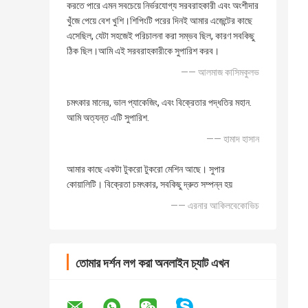
করতে পারে এমন সবচেয়ে নির্ভরযোগ্য সরবরাহকারী এবং অংশীদার
খুঁজে পেয়ে বেশ খুশি।শিপিংটি পরের দিনই আমার এজেন্টের কাছে
এসেছিল, যেটা সহজেই পরিচালনা করা সম্ভব ছিল, কারণ সবকিছু
ঠিক ছিল।আমি এই সরবরাহকারীকে সুপারিশ করব।
—— আলমাজ কাসিমকুলভ
চমৎকার মানের, ভাল প্যাকেজিং, এবং বিক্রেতার পদ্ধতির মহান.
আমি অত্যন্ত এটি সুপারিশ.
—— হামাদ হাসান
আমার কাছে একটা টুকরো টুকরো মেশিন আছে। সুপার
কোয়ালিটি। বিক্রেতা চমৎকার, সবকিছু দ্রুত সম্পন্ন হয়
—— এরনার আকিলবেকোভিচ
তোমার দর্শন লগ করা অনলাইন চ্যাট এখন