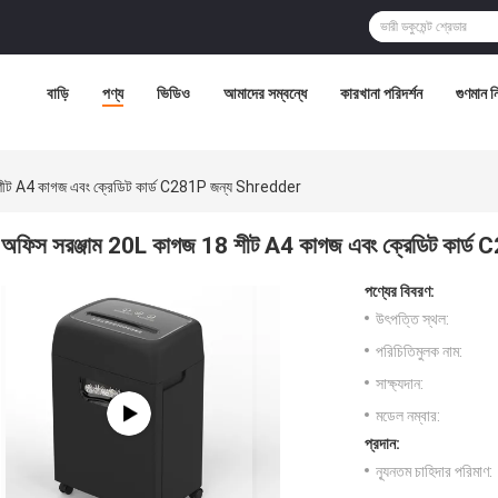
বাড়ি
পণ্য
ভিডিও
আমাদের সম্বন্ধে
কারখানা পরিদর্শন
গুণমান নিয
শীট A4 কাগজ এবং ক্রেডিট কার্ড C281P জন্য Shredder
অফিস সরঞ্জাম 20L কাগজ 18 শীট A4 কাগজ এবং ক্রেডিট কার্
পণ্যের বিবরণ:
উৎপত্তি স্থল:
পরিচিতিমুলক নাম:
সাক্ষ্যদান:
মডেল নম্বার:
প্রদান:
ন্যূনতম চাহিদার পরিমাণ: