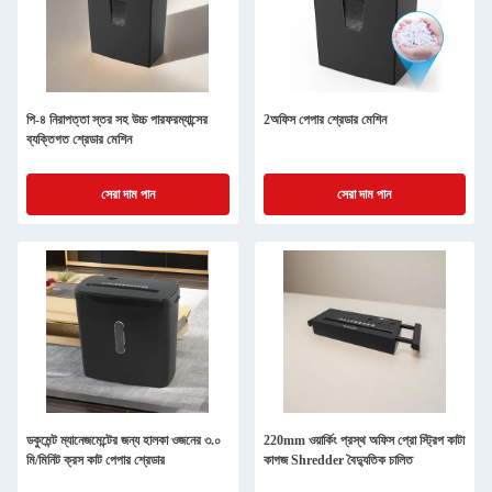
পি-৪ নিরাপত্তা স্তর সহ উচ্চ পারফরম্যান্সের
2অফিস পেপার শ্রেডার মেশিন
ব্যক্তিগত শ্রেডার মেশিন
সেরা দাম পান
সেরা দাম পান
ডকুমেন্ট ম্যানেজমেন্টের জন্য হালকা ওজনের ৩.০
220mm ওয়ার্কিং প্রস্থ অফিস প্রো স্ট্রিপ কাটা
মি/মিনিট ক্রস কাট পেপার শ্রেডার
কাগজ Shredder বৈদ্যুতিক চালিত