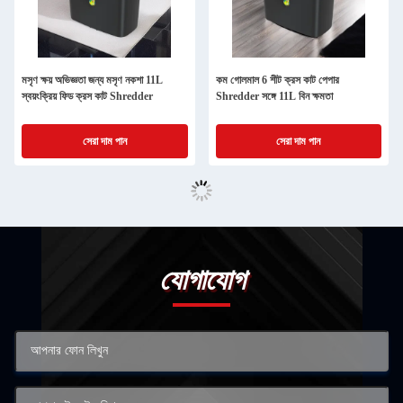
মসৃণ ক্ষয় অভিজ্ঞতা জন্য মসৃণ নকশা 11L
কম গোলমাল 6 শীট ক্রস কাট পেপার
স্বয়ংক্রিয় ফিড ক্রস কাট Shredder
Shredder সঙ্গে 11L বিন ক্ষমতা
সেরা দাম পান
সেরা দাম পান
যোগাযোগ