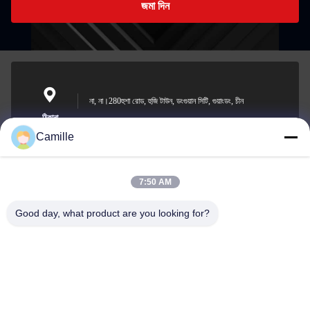
জমা দিন
না, না।280হুশা রোড, হুজি টাউন, ডংগুয়ান সিটি, গুয়াংডং, চীন
ঠিকানা
Camille
7:50 AM
sunny.xu@woolsche.com
ই-মেইল
Good day, what product are you looking for?
0086-769-85987280
ফোন