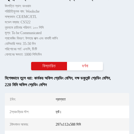
উৎপত্তি স্থল: ডংগুয়ান
পরিচিতিমুলক নাম: Woolsche
সাক্ষ্যদান: CE/EMC/ETL
মডেল নম্বার: CS522
ন্যূনতম চাহিদার পরিমাণ: ১০০ পিসি
মূল্য: To be Communicated
প্যাকেজিং বিবরণ: উপহার বাক্স এবং বাদামী কার্টন
ডেলিভারি সময়: 35-50 দিন
পরিশোধের শর্ত: এল/সি, টি/টি
যোগানের ক্ষমতা: 1000 পিসি/দিন
বিস্তারিত
বর্ণনা
বিশেষভাবে তুলে ধরা:
কার্যকর অফিস শ্রেডিং মেশিন
,
দক্ষ ডকুমেন্ট শ্রেডিং মেশিন
,
220 মিমি অফিস শ্রেডিং মেশিন
1বিন:
প্রাপ্যতা
2স্বয়ংক্রিয় স্টপ:
হ্যাঁ।
3উৎপাদন আকার:
297x112x588 মিমি