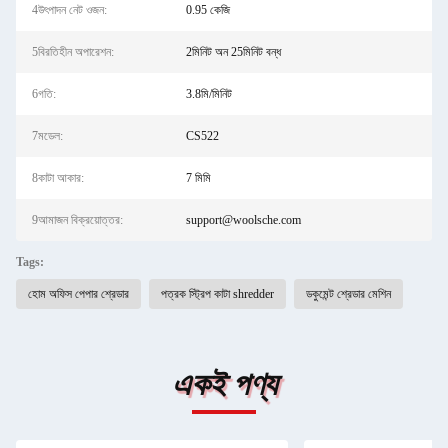
4উৎপাদন নেট ওজন:
0.95 কেজি
5বিরতিহীন অপারেশন:
2মিনিট অন 25মিনিট বন্ধ
6গতি:
3.8মি/মিনিট
7মডেল:
CS522
8কাটা আকার:
7 মিমি
9আমাজন বিক্রয়োত্তর:
support@woolsche.com
Tags:
হোম অফিস পেপার শ্রেডার
পত্রক স্ট্রিপ কাটা shredder
ডকুমেন্ট শ্রেডার মেশিন
একই পণ্য