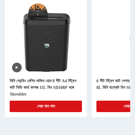
মিনি শ্রেডিং মেশিন অফিস হোম 8 শীট A4 স্ট্রিপ
6 শীট স্ট্রিপ কাট পেপার S
কাট সিডি কার্ড কাগজ 11L বিন SD108P সঙ্গে
8L মিনি বাস্কেট বিন S63
Shredder
সেরা দাম পান
সেরা দা