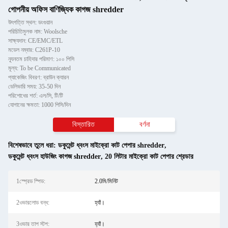
গোপনীয় অফিস বাণিজ্যিক কাগজ shredder
উৎপত্তি স্থল: ডংগুয়ান
পরিচিতিমুলক নাম: Woolsche
সাক্ষ্যদান: CE/EMC/ETL
মডেল নম্বার: C261P-10
ন্যূনতম চাহিদার পরিমাণ: ১০০ পিসি
মূল্য: To be Communicated
প্যাকেজিং বিবরণ: ব্রাউন ক্যারন
ডেলিভারি সময়: 35-50 দিন
পরিশোধের শর্ত: এল/সি, টি/টি
যোগানের ক্ষমতা: 1000 পিসি/দিন
বিস্তারিত
বর্ণনা
বিশেষভাবে তুলে ধরা:
ডকুমেন্ট ধ্বংস মাইক্রো কাট পেপার shredder
,
ডকুমেন্ট ধ্বংস হাউজিং কাগজ shredder
,
20 লিটার মাইক্রো কাট পেপার শ্রেডার
1স্প্রেড স্পিড:
2.0মি/মিনিট
2ওভারলোড বন্ধ:
হ্যাঁ।
3ওভার তাপ স্টপ:
হ্যাঁ।