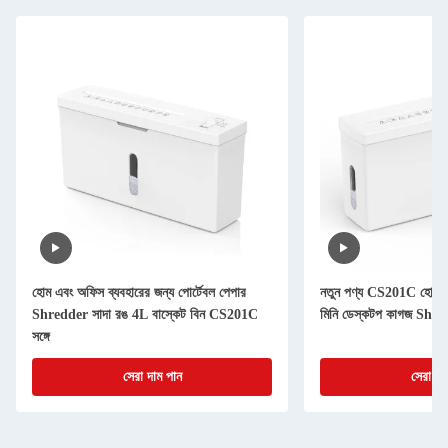
হোম এবং অফিস ব্যবহারের জন্য পোর্টেবল পেপার
নতুন পণ্য CS201C হোয়া
Shredder সাদা রঙ 4L বাস্কেট বিন CS201C
মিনি ডেস্কটপ কাগজ Shr
সঙ্গে
সেরা দাম পান
সেরা দা