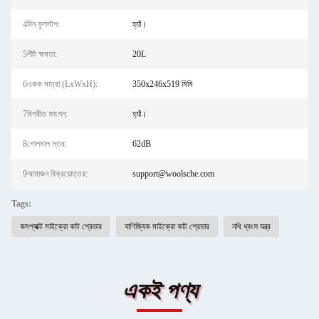
4বিন ফুলস্টপ:
হ্যাঁ।
5শীট ক্ষমতা:
20L
6একক মাত্রা (LxWxH):
350x246x519 মিমি
7বিপরীত ফাংশন:
হ্যাঁ।
8গোলমাল স্তর:
62dB
9আমাজন বিক্রয়োত্তর:
support@woolsche.com
Tags:
কমপ্যাক্ট মাইক্রো কাট শ্রেডার
বাণিজ্যিক মাইক্রো কাট শ্রেডার
নথি ধ্বংস যন্ত্র
একই পণ্য