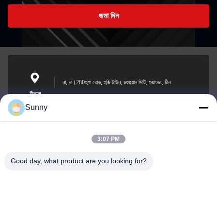
জমা দিন
না, না।280হুশা রোড, হুজি টাউন, ডংগুয়ান সিটি, গুয়াংডং, চীন
ঠিকানা
Sunny
3:07 PM
sunny.xu@woolsche.com
ই-মেইল
Good day, what product are you looking for?
0086-769-85987280