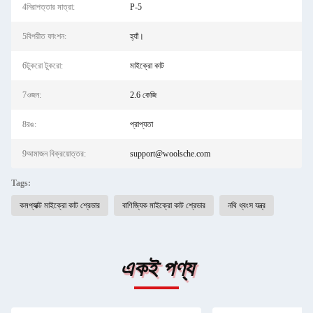
4নিরাপত্তার মাত্রা:
P-5
5বিপরীত ফাংশন:
হ্যাঁ।
6টুকরো টুকরো:
মাইক্রো কাট
7ওজন:
2.6 কেজি
8রঙ:
প্রাপ্যতা
9আমাজন বিক্রয়োত্তর:
support@woolsche.com
Tags:
কমপ্যাক্ট মাইক্রো কাট শ্রেডার
বাণিজ্যিক মাইক্রো কাট শ্রেডার
নথি ধ্বংস যন্ত্র
একই পণ্য