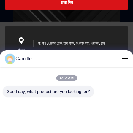
জমা দিন
না, না।280হুশা রোড, হুজি টাউন, ডংগুয়ান সিটি, গুয়াংডং, চীন
ঠিকানা
Camille
4:12 AM
sunny.xu@woolsche.com
ই-মেইল
Good day, what product are you looking for?
0086-769-85987280
ফোন