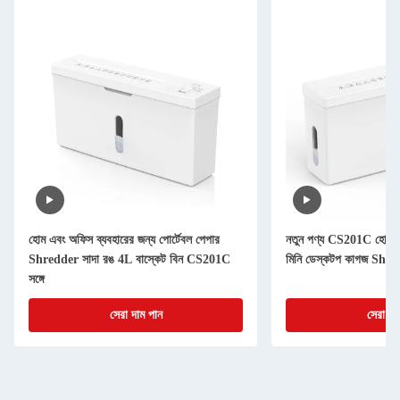
হোম এবং অফিস ব্যবহারের জন্য পোর্টেবল পেপার
নতুন পণ্য CS201C হোয়া
Shredder সাদা রঙ 4L বাস্কেট বিন CS201C
মিনি ডেস্কটপ কাগজ Shr
সঙ্গে
সেরা দাম পান
সেরা দা