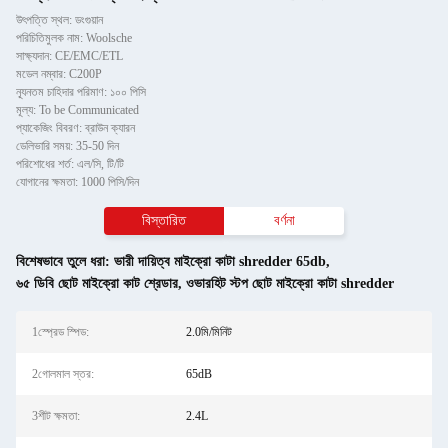
উৎপত্তি স্থল: ডংগুয়ান
পরিচিতিমুলক নাম: Woolsche
সাক্ষ্যদান: CE/EMC/ETL
মডেল নম্বার: C200P
ন্যূনতম চাহিদার পরিমাণ: ১০০ পিসি
মূল্য: To be Communicated
প্যাকেজিং বিবরণ: ব্রাউন ক্যারন
ডেলিভারি সময়: 35-50 দিন
পরিশোধের শর্ত: এল/সি, টি/টি
যোগানের ক্ষমতা: 1000 পিসি/দিন
বিস্তারিত
বর্ণনা
বিশেষভাবে তুলে ধরা:
ভারী দায়িত্ব মাইক্রো কাটা shredder 65db
,
৬৫ ডিবি ছোট মাইক্রো কাট শ্রেডার
,
ওভারহিট স্টপ ছোট মাইক্রো কাটা shredder
1স্প্রেড স্পিড:
2.0মি/মিনিট
2গোলমাল স্তর:
65dB
3শীট ক্ষমতা:
2.4L