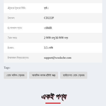
4টুকরো টুকরো সিডি:
হ্যাঁ।
5মডেল:
CD222P
6গোলমাল স্তর:
≤68dB
7রান সময়:
2 মিনিট চালু/30 মিনিট বন্ধ
8ওজন:
3.5 কেজি
9আমাজন বিক্রয়োত্তর:
support@woolsche.com
Tags:
হোম অফিস শ্রেডার
আবাসিক কাগজ ছাঁটাই যন্ত্র
ব্যক্তিগত হোম শ্রেডার
একই পণ্য