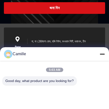
জমা দিন
না, না।280হুশা রোড, হুজি টাউন, ডংগুয়ান সিটি, গুয়াংডং, চীন
ঠিকানা
Camille
5:03 AM
sunny.xu@woolsche.com
ই-মেইল
Good day, what product are you looking for?
0086-769-85987280