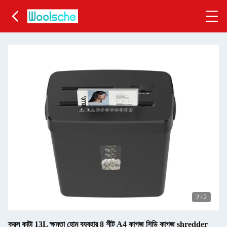
2
/
2
ক্রস কাটা 13L ক্ষমতা হোম ব্যবহার 8 শীট A4 কাগজ সিডি কাগজ shredder