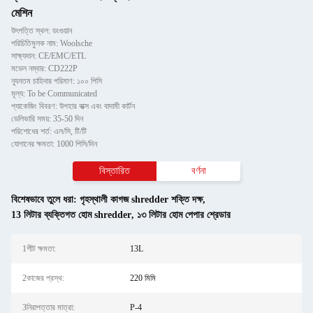
মেশিন
উৎপত্তি স্থল: ডংগুয়ান
পরিচিতিমুলক নাম: Woolsche
সাক্ষ্যদান: CE/EMC/ETL
মডেল নম্বার: CD222P
ন্যূনতম চাহিদার পরিমাণ: ১০০ পিসি
মূল্য: To be Communicated
প্যাকেজিং বিবরণ: উপহার বাক্স এবং বাদামী কার্টন
ডেলিভারি সময়: 35-50 দিন
পরিশোধের শর্ত: এল/সি, টি/টি
যোগানের ক্ষমতা: 1000 পিসি/দিন
বিস্তারিত
বর্ণনা
বিশেষভাবে তুলে ধরা:
গৃহস্থালী কাগজ shredder শক্তি দক্ষ
,
13 লিটার ব্যক্তিগত হোম shredder
,
১৩ লিটার হোম পেপার শ্রেডার
1শীট ক্ষমতা:
13L
2কাজের প্রস্থ:
220 মিমি
3নিরাপত্তার মাত্রা:
P-4