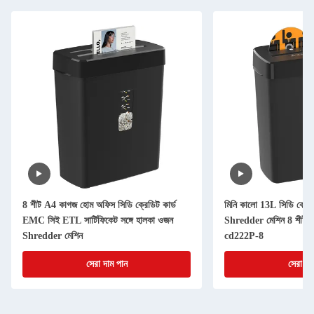
8 শীট A4 কাগজ হোম অফিস সিডি ক্রেডিট কার্ড
মিনি কালো 13L সিডি ক্রেড
EMC সিই ETL সার্টিফিকেট সঙ্গে হালকা ওজন
Shredder মেশিন 8 শীট হ
Shredder মেশিন
cd222P-8
সেরা দাম পান
সেরা দা