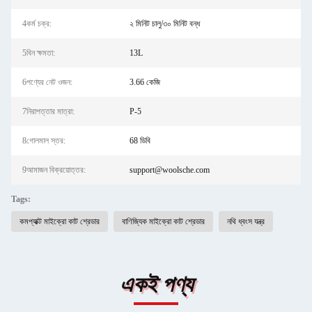
4কর্ম চক্র:
২ মিনিট চালু/৩০ মিনিট বন্ধ
5বিন ক্ষমতা:
13L
6পণ্যের নেট ওজন:
3.66 কেজি
7নিরাপত্তার মাত্রা:
P-5
8গোলমাল স্তর:
68 ডিবি
9আমাজন বিক্রয়োত্তর:
support@woolsche.com
Tags:
কমপ্যাক্ট মাইক্রো কাট শ্রেডার
বাণিজ্যিক মাইক্রো কাট শ্রেডার
নথি ধ্বংস যন্ত্র
একই পণ্য