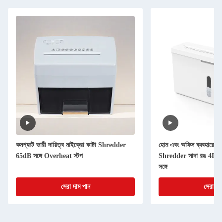
কমপ্যাক্ট ভারী দায়িত্ব মাইক্রো কাটা Shredder
হোম এবং অফিস ব্যবহারের জন
65dB সঙ্গে Overheat স্টপ
Shredder সাদা রঙ 4L ব
সঙ্গে
সেরা দাম পান
সেরা দা