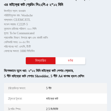
এ৪ মাইক্রো কাট শ্রেডিং সি২২পি-৫ ২*১২ মিমি
উৎপত্তি স্থল: ডংগুয়ান
পরিচিতিমুলক নাম: Woolsche
সাক্ষ্যদান: CE/EMC/ETL
মডেল নম্বার: C222P-5
ন্যূনতম চাহিদার পরিমাণ: ৩০০ পিসি
মূল্য: To be Communicated
প্যাকেজিং বিবরণ: উপহার বাক্স এবং বাদামী কার্টন
ডেলিভারি সময়: ৩০-৪৫ দিন
পরিশোধের শর্ত: এল/সি, টি/টি
যোগানের ক্ষমতা: 1000 পিসি/দিন
বিস্তারিত
বর্ণনা
বিশেষভাবে তুলে ধরা:
২*১২ মিমি মাইক্রো কাট পেপার শ্রেডার
,
5 শীট মাইক্রো কাট পেপার Shredder
,
5 শীট A4 কাগজ ধ্বংস মেশিন
1ছিন্নভিন্ন ক্ষমতা:
5 শীট
2টুকরো টুকরো:
মাইক্রো কাট
3শেডিং স্পিড:
2.5 মি/মিনিট